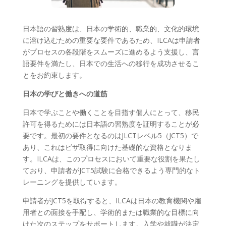
日本語の習熟度は、日本の学術的、職業的、文化的環境
に溶け込むための重要な要件であるため、ILCAは申請者
がプロセスの各段階をスムーズに進めるよう支援し、言
語要件を満たし、日本での生活への移行を成功させるこ
とをお約束します。
日本の学びと働きへの道筋
日本で学ぶことや働くことを目指す個人にとって、移民
許可を得るためには日本語の習熟度を証明することが必
要です。最初の要件となるのはJLCTレベル5（JCT5）で
あり、これはビザ取得に向けた基礎的な資格となりま
す。ILCAは、このプロセスにおいて重要な役割を果たし
ており、申請者がJCT5試験に合格できるよう専門的なト
レーニングを提供しています。
申請者がJCT5を取得すると、ILCAは日本の教育機関や雇
用者との面接を手配し、学術的または職業的な目標に向
けた次のステップをサポートします。入学や就職が決定