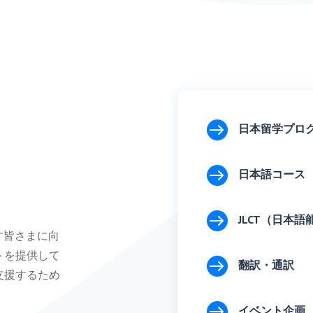

日本留学プロ

日本語コース

JLCT（日本
す皆さまに向
トを提供して

翻訳・通訳
支援するため

イベント企画