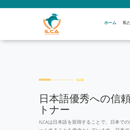
ホーム
私
ILCA
日本語優秀への信
トナー
ILCAは日本語を習得することで、日本で